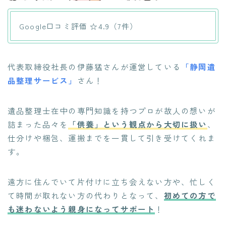
Google口コミ評価 ☆4.9（7件）
代表取締役社長の伊藤猛さんが運営している
「静岡遺
品整理サービス」
さん！
遺品整理士在中の専門知識を持つプロが故人の想いが
詰まった品々を
「供養」という観点から大切に扱い
、
仕分けや梱包、運搬までを一貫して引き受けてくれま
す。
遠方に住んでいて片付けに立ち会えない方や、忙しく
て時間が取れない方の代わりとなって、
初めての方で
も迷わないよう親身になってサポート
！