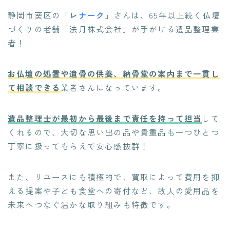
静岡市葵区の
「レナーク」
さんは、65年以上続く仏壇
づくりの老舗「法月株式会社」が手がける遺品整理業
者！
お仏壇の処置や遺骨の供養、納骨堂の案内まで一貫し
て相談できる
業者さんになっています。
遺品整理士が最初から最後まで責任を持って担当
して
くれるので、大切な思い出の品や貴重品も一つひとつ
丁寧に扱ってもらえて安心感抜群！
また、リユースにも積極的で、買取によって費用を抑
える提案や子ども食堂への寄付など、故人の愛用品を
未来へつなぐ温かな取り組みも特徴です。