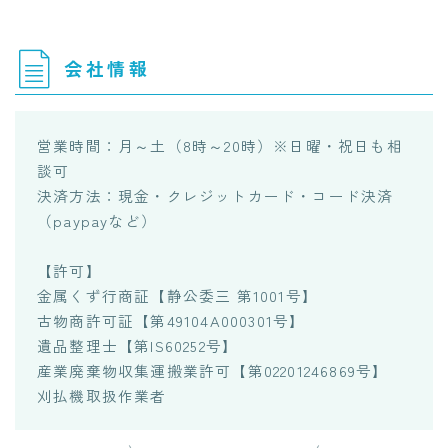
会社情報
営業時間：月～土（8時～20時）※日曜・祝日も相
談可
決済方法：現金・クレジットカード・コード決済
（paypayなど）
【許可】
金属くず行商証【静公委三 第1001号】
古物商許可証【第49104A000301号】
遺品整理士【第IS60252号】
産業廃棄物収集運搬業許可【第02201246869号】
刈払機取扱作業者