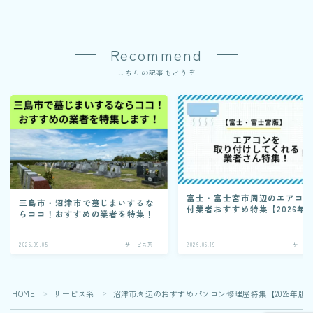
Recommend
こちらの記事もどうぞ
富士・富士宮市周辺のエアコ
三島市・沼津市で墓じまいするな
付業者おすすめ特集【2026年
らココ！おすすめの業者を特集！
2025.09.05
サービス系
2026.05.19
サービ
HOME
サービス系
沼津市周辺のおすすめパソコン修理屋特集【2026年版
＞
＞