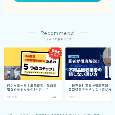
Recommend
こちらの記事もどうぞ
何から始める？遺品整理・生前整
【保存版】業者が徹底解説！
理を始めるための5ステップ
品回収業者の損しない選び方1
2025.12.19
その他
2025.12.19
そ
HOME
その他
悪徳業者か優良業者かを見極める「大切な7基準」
＞
＞