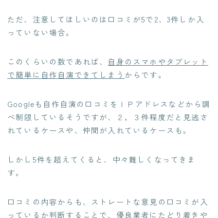
ただ、注意してほしいのは
口コミが5で2、3件しか入
っていない場合
。
このくらいの数であれば、
自身のスマホやタブレット
で簡単に自作自演できてしまう
からです。
Googleも自作自演の口コミをＩＰアドレスなどから調
べ制限しているそうですが、２，３件程度だと見逃さ
れているケースや、仲間が入れているケースも。
しかし5件を超えてくると、中々難しくなってきま
す。
口コミの内容からも、
ストレートな意見の口コミが入
っているか判断
することで、
優良業者にたどり着きや