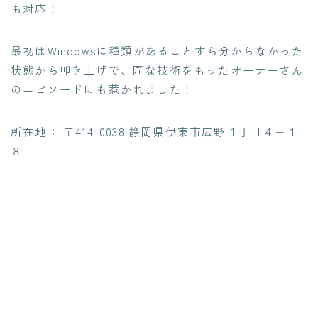
も対応
！
最初はWindowsに種類があることすら分からなかった
状態から叩き上げで、匠な技術をもった
オーナーさん
のエピソードにも惹かれました
！
所在地： 〒414-0038 静岡県伊東市広野１丁目４−１
８