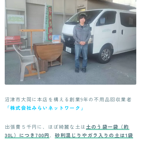
沼津市大岡に本店を構える創業9年の不用品回収業者
「株式会社みらいネットワーク」
出張費５千円に、
ほぼ綺麗な土は
土のう袋一袋（約
30L）につき700円
、
砂利混じりやガラ入りの土は1袋