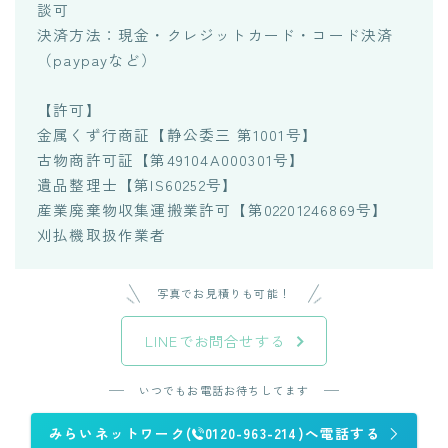
談可
決済方法：現金・クレジットカード・コード決済
（paypayなど）
【許可】
金属くず行商証【静公委三 第1001号】
古物商許可証【第49104A000301号】
遺品整理士【第IS60252号】
産業廃棄物収集運搬業許可【第02201246869号】
刈払機取扱作業者
写真でお見積りも可能！
LINEでお問合せする
いつでもお電話お待ちしてます
みらいネットワーク(
0120-963-214)へ電話する