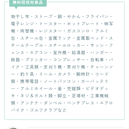
無料回収対象品
物干し竿・ストーブ・鍋・やかん・フライパン・
電子レンジ・トースター・ホットプレート・映写
機・両替機・レジスター・ガスコンロ・アルミ
缶・スチール缶・金属ラック・金属製ベッド・ス
チールテーブル・スチールロッカー・サッシ・フ
ェンス・エアコン・室外機・給湯器・ハンガー・
鉄器・プリンター・コンプレッサー・自転車・バ
イク・工具類・芝刈り機・草刈り機・チェーンソ
ー・釣り具・リール・カメラ・腕時計・コード
類・携帯電話・ノートパソコン・カーバッテリ
ー・アルミホイール・釜・兜鎧類・ビデオデッ
キ・ネジ＆ボルト類・脚立・足場材・工業機械
類・アンテナ・ダンベル・ベンチプレス・エアロ
バイク・ゴルフクラブなど