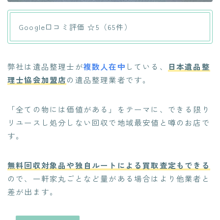
Google口コミ評価 ☆5（65件）
弊社は遺品整理士が
複数人在中
している、
日本遺品整
理士協会加盟店
の遺品整理業者です。
「全ての物には価値がある」をテーマに、
できる限り
リユースし処分しない回収で地域最安値と噂のお店
で
す。
無料回収対象品や独自ルートによる買取査定もできる
ので、
一軒家丸ごとなど量がある場合はより他業者と
差が出ます
。