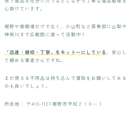
使う遺品を仕分けたり
などしながら丁寧な遺品整理を
心掛けています。
裾野や御殿場だけでなく、小山町など県東部に山梨や
神奈川まで広範囲に渡って活動中！
「迅速・親切・丁寧」をモットー
にしている
、安心し
て頼める業者さんですね。
まだ使える不用品は持ち込んで買取をお願いしてみる
のも良いでしょう。
所在地： 〒410-1127 裾野市平松２１０−１