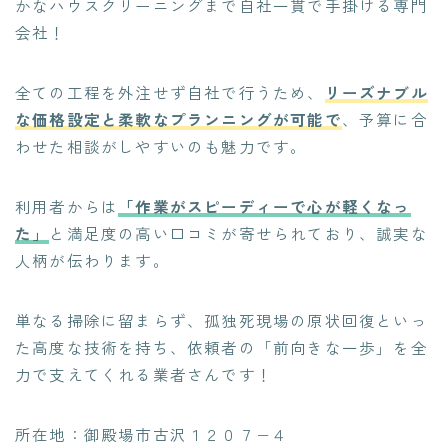
かなハウスクリーニングまで自社一貫で手掛ける専門
会社！
全ての工程を外注せず自社で行うため、
リーズナブル
な価格設定と柔軟なプランニングが可能で
、予算に合
わせた相談がしやすいのも魅力です。
利用者からは
「作業がスピーディーで心が軽くなっ
た」
と満足度の高い口コミが寄せられており、誠実な
人柄が伝わります。
単なる掃除に留まらず、孤独死現場の原状回復といっ
た高度な技術を持ち、依頼者の「前向きな一歩」を全
力で支えてくれる業者さんです！
所在地：御殿場市古沢１２０７−４