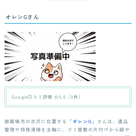
オレンGさん
Google口コミ評価 ☆5.0（3件）
御殿場市の古沢に位置する
「オレンG」
さんは、遺品
整理や特殊清掃を主軸に、ゴミ屋敷の片付けから細や