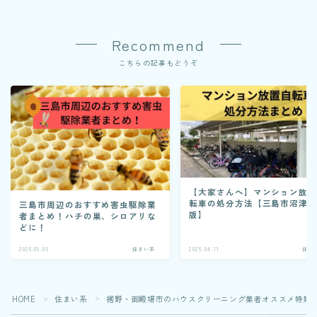
Recommend
こちらの記事もどうぞ
【大家さんへ】マンション放
転車の処分方法【三島市沼津
三島市周辺のおすすめ害虫駆除業
版】
者まとめ！ハチの巣、シロアリな
どに！
2025.09.05
住まい系
2026.04.11
住ま
HOME
住まい系
裾野・御殿場市のハウスクリーニング業者オススメ特集
＞
＞