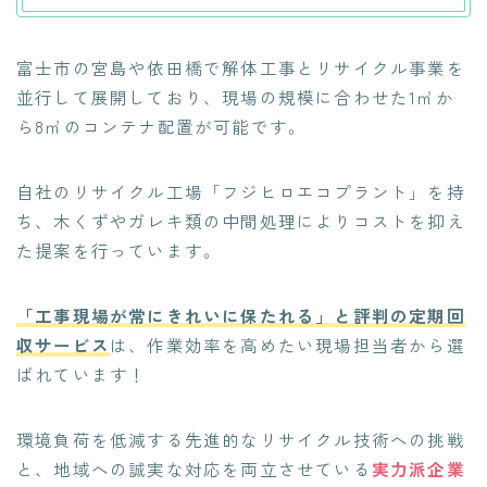
富士市の宮島や依田橋で解体工事とリサイクル事業を
並行して展開しており、現場の規模に合わせた1㎥か
ら8㎥のコンテナ配置が可能です。
自社のリサイクル工場「フジヒロエコプラント」を持
ち、木くずやガレキ類の中間処理によりコストを抑え
た提案を行っています。
「工事現場が常にきれいに保たれる」と評判の定期回
収サービス
は、作業効率を高めたい現場担当者から選
ばれています！
環境負荷を低減する先進的なリサイクル技術への挑戦
と、地域への誠実な対応を両立させている
実力派企業