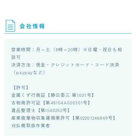
会社情報
営業時間：月～土（8時～20時）※日曜・祝日も相
談可
決済方法：現金・クレジットカード・コード決済
（paypayなど）
【許可】
金属くず行商証【静公委三 第1001号】
古物商許可証【第49104A000301号】
遺品整理士【第IS60252号】
産業廃棄物収集運搬業許可【第02201246869号】
刈払機取扱作業者