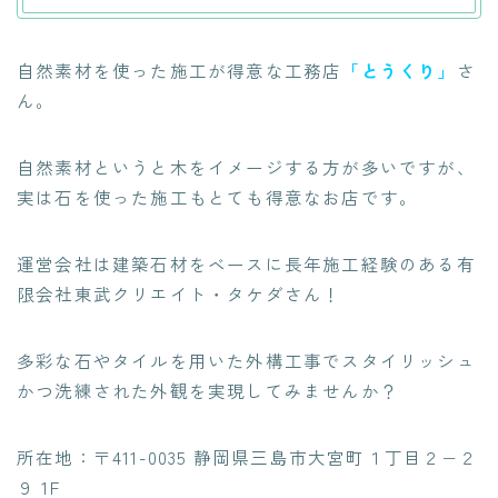
自然素材を使った施工が得意な工務店
「とうくり」
さ
ん。
自然素材というと木をイメージする方が多いですが、
実は
石を使った施工もとても得意なお店
です。
運営会社は建築石材をベースに長年施工経験のある有
限会社東武クリエイト・タケダさん！
多彩な石やタイルを用いた外構工事でスタイリッシュ
かつ洗練された外観を実現
してみませんか？
所在地：〒411-0035 静岡県三島市大宮町１丁目２−２
９ 1F