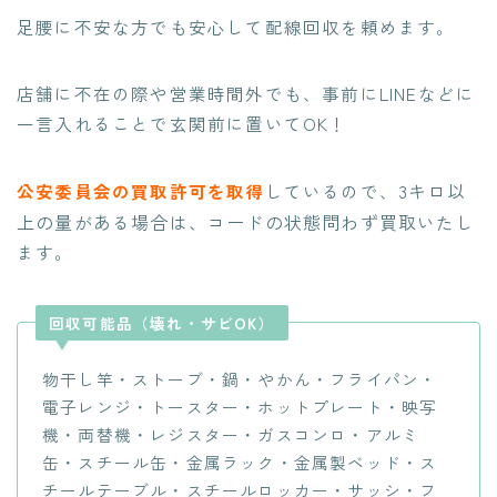
足腰に不安な方でも安心して配線回収を頼めます。
店舗に不在の際や営業時間外でも、事前にLINEなどに
一言入れることで玄関前に置いてOK！
3キロ以
公安委員会の買取許可を取得
しているので、
上の量がある場合は、コードの状態問わず買取
いたし
ます。
回収可能品（壊れ・サビOK）
物干し竿・ストーブ・鍋・やかん・フライパン・
電子レンジ・トースター・ホットプレート・映写
機・両替機・レジスター・ガスコンロ・アルミ
缶・スチール缶・金属ラック・金属製ベッド・ス
チールテーブル・スチールロッカー・サッシ・フ