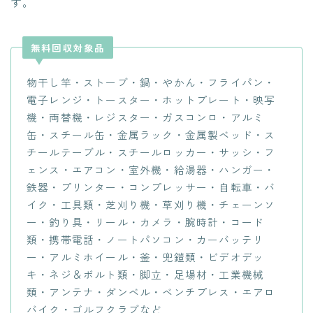
す。
無料回収対象品
物干し竿・ストーブ・鍋・やかん・フライパン・
電子レンジ・トースター・ホットプレート・映写
機・両替機・レジスター・ガスコンロ・アルミ
缶・スチール缶・金属ラック・金属製ベッド・ス
チールテーブル・スチールロッカー・サッシ・フ
ェンス・エアコン・室外機・給湯器・ハンガー・
鉄器・プリンター・コンプレッサー・自転車・バ
イク・工具類・芝刈り機・草刈り機・チェーンソ
ー・釣り具・リール・カメラ・腕時計・コード
類・携帯電話・ノートパソコン・カーバッテリ
ー・アルミホイール・釜・兜鎧類・ビデオデッ
キ・ネジ＆ボルト類・脚立・足場材・工業機械
類・アンテナ・ダンベル・ベンチプレス・エアロ
バイク・ゴルフクラブなど