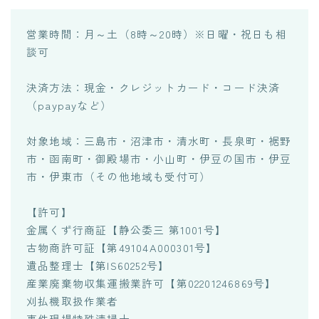
営業時間：月～土（8時～20時）※日曜・祝日も相
談可
決済方法：現金・クレジットカード・コード決済
（paypayなど）
対象地域：三島市・沼津市・清水町・長泉町・裾野
市・函南町・御殿場市・小山町・伊豆の国市・伊豆
市・伊東市（その他地域も受付可）
【許可】
金属くず行商証【静公委三 第1001号】
古物商許可証【第49104A000301号】
遺品整理士【第IS60252号】
産業廃棄物収集運搬業許可【第02201246869号】
刈払機取扱作業者
事件現場特殊清掃士