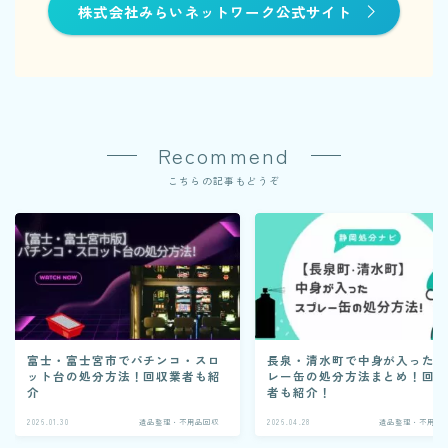
株式会社みらいネットワーク公式サイト
Recommend
こちらの記事もどうぞ
富士・富士宮市でパチンコ・スロ
長泉・清水町で中身が入った
ット台の処分方法！回収業者も紹
レー缶の処分方法まとめ！回
介
者も紹介！
2026.01.30
遺品整理・不用品回収
2026.04.28
遺品整理・不用品