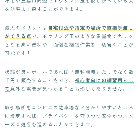
津市や三島市周辺でボウリング玉を欲しがっている人
を効率よく探すことができます。
最大のメリットは
自宅付近や指定の場所で直接手渡し
ができる点
で、ボウリング玉のような重量物でネック
となる高い送料や、面倒な梱包作業を一切省くことが
可能です！
状態が良いボールであれば「無料譲渡」だけでなく数
千円で販売することもでき、
初心者向けの練習用とし
て
意外な需要が見つかることも珍しくありません。
取引場所をコンビニの駐車場など分かりやすいところ
に設定すれば、プライバシーを守りつつ安全かつスム
ーズに処分を進めることができます。